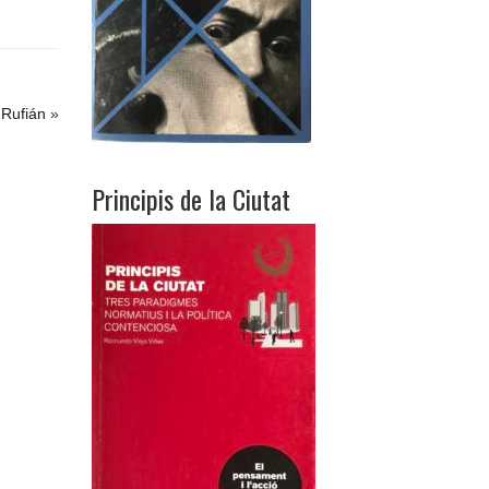
 Rufián
»
Principis de la Ciutat