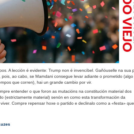
os. A lección é evidente: Trump non é invencíbel. Gañóuselle na sua 
 pois, ao cabo, se Mamdani consegue levar adiante o prometido (algo
empos que corren), hai un grande cambio por vir.
ompre entender o que foron as mutacións na constitución material dos
ado (estrictamente material) senón en como esta transformación da
 viver. Compre repensar hoxe o partido e declinalo como a «festa» qu
Luzes