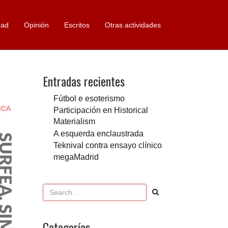
dad
Opinión
Escritos
Otras actividades
Entradas recientes
Fútbol e esoterismo
ICA
Participación en Historical
Materialism
A esquerda enclaustrada
Teknival contra ensayo clínico
megaMadrid
Categorías