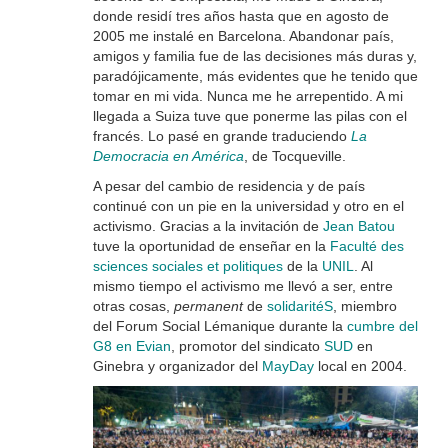
donde residí tres años hasta que en agosto de
2005 me instalé en Barcelona. Abandonar país,
amigos y familia fue de las decisiones más duras y,
paradójicamente, más evidentes que he tenido que
tomar en mi vida. Nunca me he arrepentido. A mi
llegada a Suiza tuve que ponerme las pilas con el
francés. Lo pasé en grande traduciendo
La
Democracia en América
, de Tocqueville.
A pesar del cambio de residencia y de país
continué con un pie en la universidad y otro en el
activismo. Gracias a la invitación de
Jean Batou
tuve la oportunidad de enseñar en la
Faculté des
sciences sociales et politiques
de la
UNIL
. Al
mismo tiempo el activismo me llevó a ser, entre
otras cosas,
permanent
de
solidaritéS
, miembro
del Forum Social Lémanique durante la
cumbre del
G8 en Evian
, promotor del sindicato
SUD
en
Ginebra y organizador del
MayDay
local en 2004
.