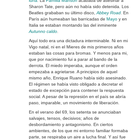
luna
. La
Familia Manson
acababa de asesinar a
Sharon Tate, pero aún no había sido detenida. Los
Beatles grababan su último disco,
Abbey Road
. En
París aún humeaban las barricadas de
Mayo
y en
Italia se estaban montando las del inminente
Autunno caldo
.
Aquí todo era una dictadura interminable. Ni en mi
Vigo natal, ni en el Mieres de mis primeros años
estaban las cosas para bromas. Y menos para mi,
que por nacimiento fui a parar al bando de la
derrota. El miedo imperaba, aunque el orden
empezaba a agrietarse. A principios de aquel
mismo año, Enrique Ruano había sido asesinado.
El régimen se había visto obligado a decretar el
estado de excepción para contener la respuesta
social. A pesar de la represión en el país se abría
paso, imparable, un movimiento de liberación.
En el verano del 69, los setenta se anunciaban
salvajes, tensos, decisivos; años de
desbordamiento y antagonismo. En ciertos
ambientes, de los que mi entorno familiar formaba
parte, se respiraba un aire a lucha final. Y así fue