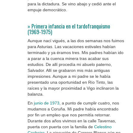
para la dictadura. Se vino abajo y cedió ante el
empuje democrático.
.
» Primera infancia en el tardofranquismo
(1969-1975)
Aunque nací vigués, a las dos semanas nos fuimos
para Asturias. Las vacaciones estivales habían
terminado y ya éramos tres. Mis padres habían ido
a parar a la cuenca minera tras acabar sus
estudios. De allí procedía mi abuelo paterno,
Salvador. Allí se grabaron mis más antiguas
impresiones. Aunque a mi padre se le había
presentado una oportunidad en Río Tinto, las
raíces y la mayor proximidad a Vigo inclinaron la
balanza.
En
junio de 1973
, a punto de cumplir cuatro, nos
mudamos a Coruña. Mi padre había encontrado
por fin un empleo que nos permitía retornar.
Durante dos años vivimos en la calle Tavernas,
puerta con puerta con la familia de
Celestino
Cacheiro
. La ejecución de Carrero Blanco aún no