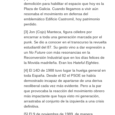
demolición para habilitar el espacio que hoy es la
Plaza de Galicia. Cuando llegamos a vivir aún
resonaba el movimiento en defensa del
emblemático
Edificio Castromil
, hoy patrimonio
perdido.
[3] Jon (Cojo) Manteca, figura célebre por
encarnar a toda una generación marcada por el
punk. Se dio a conocer en el transcurso la revuelta
estudiantil del 87. Su gesto vino a dar expresión a
un
No Future
con más resonancias en la
Reconversión Industrial que en los días felices de
la Movida madrileña. Eran los
Hateful Eighties
.
[4] El 14D de 1988 tuvo lugar la huelga general en
toda España. Desde el 82 el PSOE se había
demostrado incapaz de apartarse de una deriva
neoliberal cada vez más evidente. Pero a la par
que provocaba la reacción del movimiento obrero
más impactante que haya visto mi generación,
arrastraba al conjunto de la izquierda a una crisis
definitiva.
[5] El 9 de noviembre de 1989, de manera