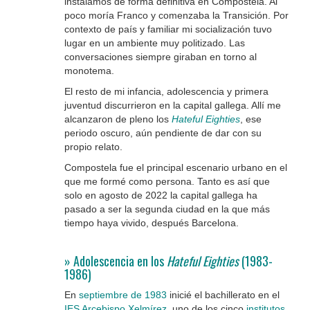
instalamos de forma definitiva en Compostela. Al
poco moría Franco y comenzaba la Transición. Por
contexto de país y familiar mi socialización tuvo
lugar en un ambiente muy politizado. Las
conversaciones siempre giraban en torno al
monotema.
El resto de mi infancia, adolescencia y primera
juventud discurrieron en la capital gallega. Allí me
alcanzaron de pleno los
Hateful Eighties
, ese
periodo oscuro, aún pendiente de dar con su
propio relato.
Compostela fue el principal escenario urbano en el
que me formé como persona. Tanto es así que
solo en agosto de 2022 la capital gallega ha
pasado a ser la segunda ciudad en la que más
tiempo haya vivido, después Barcelona.
» Adolescencia en los
Hateful Eighties
(1983-
1986)
En
septiembre de 1983
inicié el bachillerato en el
IES Arcebispo Xelmírez
, uno de los cinco
institutos