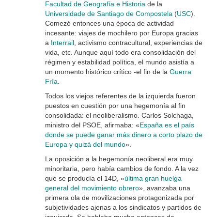
Facultad de Geografía e Historia
de la
Universidade de Santiago de Compostela
(
USC
).
Comezó entonces una época de actividad
incesante: viajes de mochilero por Europa gracias
a
Interrail
, activismo contracultural, experiencias de
vida, etc. Aunque aquí todo era consolidación del
régimen y estabilidad política, el mundo asistía a
un momento histórico crítico -el fin de la
Guerra
Fría
.
Todos los viejos referentes de la izquierda fueron
puestos en cuestión por una hegemonía al fin
consolidada: el neoliberalismo. Carlos Solchaga,
ministro del PSOE, afirmaba: «
España es el país
donde se puede ganar más dinero a corto plazo de
Europa y quizá del mundo
».
La oposición a la hegemonía neoliberal era muy
minoritaria, pero había cambios de fondo. A la vez
que se producía el 14D, «
última gran huelga
general del movimiento obrero
», avanzaba una
primera ola de movilizaciones protagonizada por
subjetividades ajenas a los sindicatos y partidos de