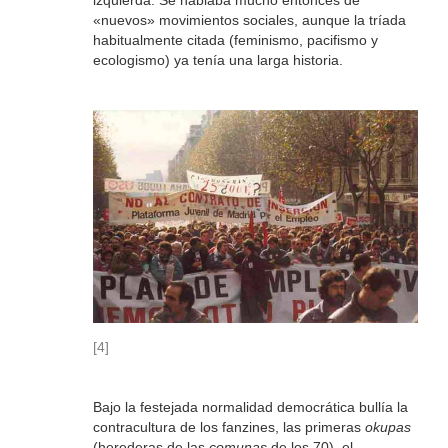
izquierda. Se hablaba mucho entonces de
«nuevos» movimientos sociales, aunque la tríada
habitualmente citada (feminismo, pacifismo y
ecologismo) ya tenía una larga historia.
[4]
Bajo la festejada normalidad democrática bullía la
contracultura de los fanzines, las primeras
okupas
(herederas de las
comunas
de los 70), el