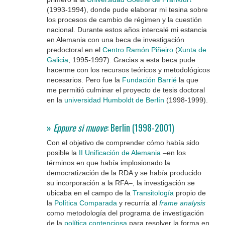
(1993-1994), donde pude elaborar mi tesina sobre
los procesos de cambio de régimen y la cuestión
nacional. Durante estos años intercalé mi estancia
en Alemania con una beca de investigación
predoctoral en el
Centro Ramón Piñeiro
(
Xunta de
Galicia
, 1995-1997). Gracias a esta beca pude
hacerme con los recursos teóricos y metodológicos
necesarios. Pero fue la
Fundación Barrié
la que
me permitió culminar el proyecto de tesis doctoral
en la
universidad Humboldt de Berlín
(1998-1999).
»
Eppure si muove
: Berlin (1998-2001)
Con el objetivo de comprender cómo había sido
posible la
II Unificación de Alemania
–en los
términos en que había implosionado la
democratización de la RDA y se había producido
su incorporación a la RFA–, la investigación se
ubicaba en el campo de la
Transitología
propio de
la
Política Comparada
y recurría al
frame analysis
como metodología del programa de investigación
de la
política contenciosa
para resolver la forma en