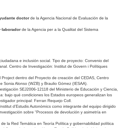
yudante doctor
de la Agencia Nacional de Evaluación de la
l·laborador
de la Agencia per a la Qualitat del Sistema
ciudadana e inclusión social. Tipo de proyecto: Convenio del
l. Centro de Investigación: Institut de Govern i Polítiques
l Project dentro del Proyecto de creación del CEDAS, Centro
 de Sonia Alonso (WZB) y Braulio Gómez (IESAA).
vestigación SEJ2006-12118 del Ministerio de Educación y Ciencia,
a: bajo qué condiciones los Estados europeos generalizan los
estigador principal: Ferran Requejo Coll.
Institut d’Estudis Autonòmics como integrante del equipo dirigido
 investigación sobre “Procesos de devolución y asimetría en
la Red Temática en Teoría Política y gobernabilidad política