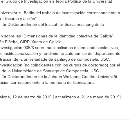
el Grupo de Investigación en Teoría Política de la Universitat
versität zu Berlin del trabajo de investigación correspondiente a
a: discurso y acción”.
 für DoktorandInnen del Institut für Sozialforschung de la
ón sobre las “Dimensiones de la identidad colectiva de Galicia”
n Piñeiro, CIRP. Xunta de Galicia.
nvestigación 005/3 sobre nacionalismos e identidades colectivas,
o e institucionalización y rendimiento autonómico del departamento
istración de la universidade de santiago de compostela, USC.
nvestigación (no coincidentes con los cursos de doctorado) por el
ca de la Universidade de Santiago de Compostela, USC.
m für DoktorandInnen de la Johann Wolfgang Goethe–Universität
ación correspondiente a la memoria de licenciatura.
elona, 12 de marzo de 2019 [ actualizado el 21 de mayo de 2019]