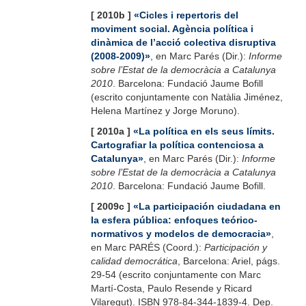
[ 2010b ]
«Cicles i repertoris del
moviment social. Agència política i
dinàmica de l’acció colectiva disruptiva
(2008-2009)»
, en Marc Parés (Dir.):
Informe
sobre l’Estat de la democràcia a Catalunya
2010
. Barcelona: Fundació Jaume Bofill
(escrito conjuntamente con Natàlia Jiménez,
Helena Martínez y Jorge Moruno).
[ 2010a ]
«La política en els seus límits.
Cartografiar la política contenciosa a
Catalunya»
, en Marc Parés (Dir.):
Informe
sobre l’Estat de la democràcia a Catalunya
2010
. Barcelona: Fundació Jaume Bofill.
[ 2009c ]
«La participación ciudadana en
la esfera pública: enfoques teórico-
normativos y modelos de democracia»
,
en Marc PARÉS (Coord.):
Participación y
calidad democrática
, Barcelona: Ariel, págs.
29-54 (escrito conjuntamente con Marc
Martí-Costa, Paulo Resende y Ricard
Vilaregut). ISBN 978-84-344-1839-4. Dep.