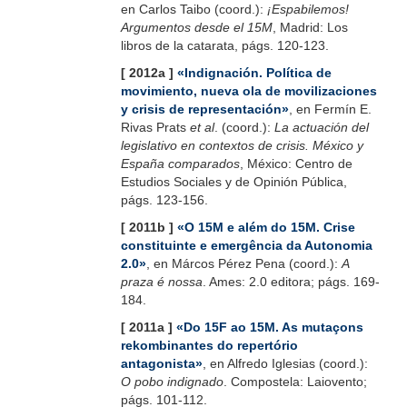
en Carlos Taibo (coord.):
¡Espabilemos!
Argumentos desde el 15M
, Madrid: Los
libros de la catarata, págs. 120-123.
[ 2012a ]
«Indignación. Política de
movimiento, nueva ola de movilizaciones
y crisis de representación»
, en Fermín E.
Rivas Prats
et al
. (coord.):
La actuación del
legislativo en contextos de crisis. México y
España comparados
, México: Centro de
Estudios Sociales y de Opinión Pública,
págs. 123-156.
[ 2011b ]
«O 15M e além do 15M. Crise
constituinte e emergência da Autonomia
2.0»
, en Márcos Pérez Pena (coord.):
A
praza é nossa
. Ames: 2.0 editora; págs. 169-
184.
[ 2011a ]
«Do 15F ao 15M. As mutaçons
rekombinantes do repertório
antagonista»
, en Alfredo Iglesias (coord.):
O pobo indignado
. Compostela: Laiovento;
págs. 101-112.