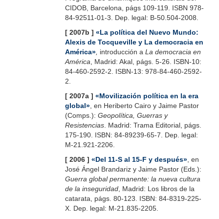
CIDOB, Barcelona, págs 109-119. ISBN 978-
84-92511-01-3. Dep. legal: B-50.504-2008.
[ 2007b ]
«La política del Nuevo Mundo:
Alexis de Tocqueville y La democracia en
América»
,
introducción a
La democracia en
América
, Madrid: Akal, págs. 5-26. ISBN-10:
84-460-2592-2. ISBN-13: 978-84-460-2592-
2.
[ 2007a ]
«Movilización política en la era
global»
, en Heriberto Cairo y Jaime Pastor
(Comps.):
Geopolítica, Guerras y
Resistencias
. Madrid: Trama Editorial, págs.
175-190. ISBN: 84-89239-65-7. Dep. legal:
M-21.921-2206.
[ 2006 ]
«Del 11-S al 15-F y después»
, en
José Ángel Brandariz y Jaime Pastor (Eds.):
Guerra global permanente: la nueva cultura
de la inseguridad
, Madrid: Los libros de la
catarata, págs. 80-123. ISBN: 84-8319-225-
X. Dep. legal: M-21.835-2205.