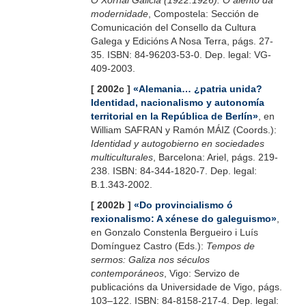
O Xornal Galicia (1922.1926). O alento da
modernidade
, Compostela: Sección de
Comunicación del Consello da Cultura
Galega y Edicións A Nosa Terra, págs. 27-
35. ISBN: 84-96203-53-0. Dep. legal: VG-
409-2003.
[ 2002c ]
«Alemania… ¿patria unida?
Identidad, nacionalismo y autonomía
territorial en la República de Berlín»
, en
William SAFRAN y Ramón MÁIZ (Coords.):
Identidad y autogobierno en sociedades
multiculturales
, Barcelona: Ariel, págs. 219-
238. ISBN: 84-344-1820-7. Dep. legal:
B.1.343-2002.
[ 2002b ]
«Do provincialismo ó
rexionalismo: A xénese do galeguismo»
,
en Gonzalo Constenla Bergueiro i Luís
Domínguez Castro (Eds.):
Tempos de
sermos: Galiza nos séculos
contemporáneos
, Vigo: Servizo de
publicacións da Universidade de Vigo, págs.
103–122. ISBN: 84-8158-217-4. Dep. legal: