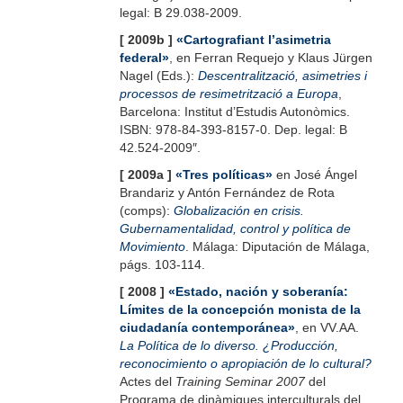
legal: B 29.038-2009.
[ 2009b ]
«Cartografiant l’asimetria
federal»
, en Ferran Requejo y Klaus Jürgen
Nagel (Eds.):
Descentralització, asimetries i
processos de resimetrització a Europa
,
Barcelona: Institut d’Estudis Autonòmics.
ISBN: 978-84-393-8157-0. Dep. legal: B
42.524-2009″.
[ 2009a ]
«Tres políticas»
en José Ángel
Brandariz y Antón Fernández de Rota
(comps):
Globalización en crisis.
Gubernamentalidad, control y política de
Movimiento
. Málaga: Diputación de Málaga,
págs. 103-114.
[ 2008 ]
«
Estado, nación y soberanía:
Límites de la concepción monista de la
ciudadanía contemporánea
»
, en VV.AA.
La Política de lo diverso. ¿Producción,
reconocimiento o apropiación de lo cultural?
Actes del
Training Seminar 2007
del
Programa de dinàmiques interculturals del