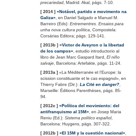
precariedad
, Madrid: Akal, págs. 7-10.
[ 2014 ]
«Notável, partido e movimento na
Galiza»
, en Daniel Salgado e Manuel M.
Barreiro (Eds):
Entrementres. Ensaios para
unha nova cultura política
, Compostela:
Corsárias Editora; págs. 129-141.
[ 2013b ]
«
Victor de Aveyron o la libertad
de los campos
»
, estudio introductorio al
libro de Jean Marc Gaspard Itard,
El niño
salvaje
, Barcelona: Artefakte, págs. 11-24.
[ 2013a ]
«La Méditerranée et l’Europe: la
scission constituante et le cas espagnol», en
Thierry Fabre (Dir.):
La Cité en danger?
,
Marseille: Éditions Parenthèses, págs. 85-
94.
[ 2012c ]
«Política del movimiento: del
antifranquismo al 15M»
, en Josep Maria
Reniu (Ed.):
Sistema político español
,
Barcelona: Huygens, págs. 307-322.
[ 2012b ]
«El 15M y la cuestión nacional»
,