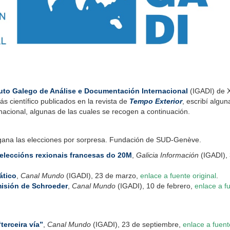
tuto Galego de Análise e Documentación Internacional
(IGADI) de X
s científico publicados en la revista de
Tempo Exterior
, escribí algun
rnacional, algunas de las cuales se recogen a continuación.
gana las elecciones por sorpresa. Fundación de SUD-Genève.
eleccións rexionais francesas do 20M
,
Galicia Información
(IGADI),
ático
,
Canal Mundo
(IGADI), 23 de marzo,
enlace a fuente original
.
misión de Schroeder
,
Canal Mundo
(IGADI), 10 de febrero,
enlace a f
terceira vía”
,
Canal Mundo
(IGADI), 23 de septiembre,
enlace a fuent