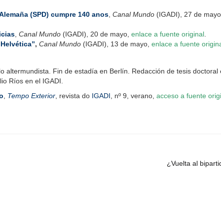
 Alemaña (SPD) cumpre 140 anos
,
Canal Mundo
(IGADI), 27 de mayo
icias
,
Canal Mundo
(IGADI), 20 de mayo,
enlace a fuente original
.
 Helvética”
,
Canal Mundo
(IGADI), 13 de mayo,
enlace a fuente origin
o altermundista. Fin de estadía en Berlín. Redacción de tesis doctoral
lio Ríos en el IGADI.
o
,
Tempo Exterior
, revista do
IGADI
, nº 9, verano,
acceso a fuente orig
¿Vuelta al bipart