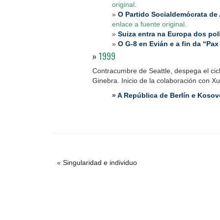
original
.
»
O Partido Socialdemócrata de
enlace a fuente original
.
»
Suiza entra na Europa dos pol
»
O G-8 en Evián e a fin da “Pax
»
1999
Contracumbre de Seattle, despega el cicl
Ginebra. Inicio de la colaboración con Xu
»
A República de Berlín e Kosov
«
Singularidad e individuo