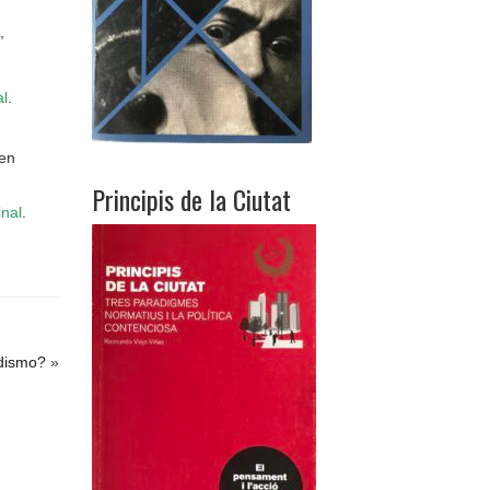
,
al
.
 en
Principis de la Ciutat
inal
.
idismo?
»