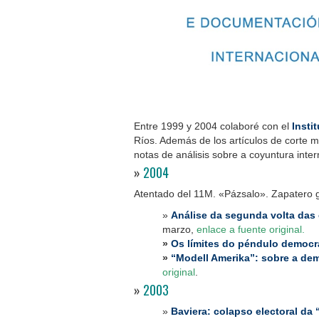
Entre 1999 y 2004 colaboré con el
Insti
Ríos. Además de los artículos de corte má
notas de análisis sobre a coyuntura inte
»
2004
Atentado del 11M. «Pázsalo». Zapatero 
»
Análise da segunda volta das 
marzo,
enlace a fuente original
.
»
Os límites do péndulo democr
»
“
Modell Amerika”: sobre a de
original
.
»
2003
»
Baviera: colapso electoral da “