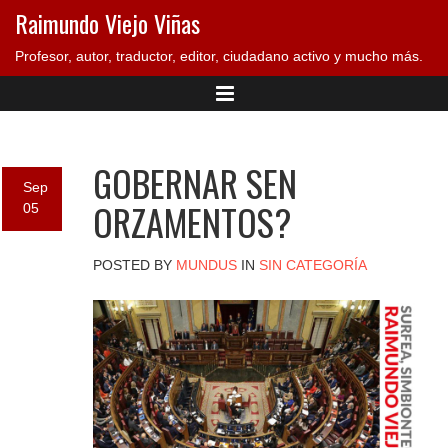
Raimundo Viejo Viñas
Profesor, autor, traductor, editor, ciudadano activo y mucho más.
GOBERNAR SEN
Sep
ORZAMENTOS?
05
POSTED BY
MUNDUS
IN
SIN CATEGORÍA