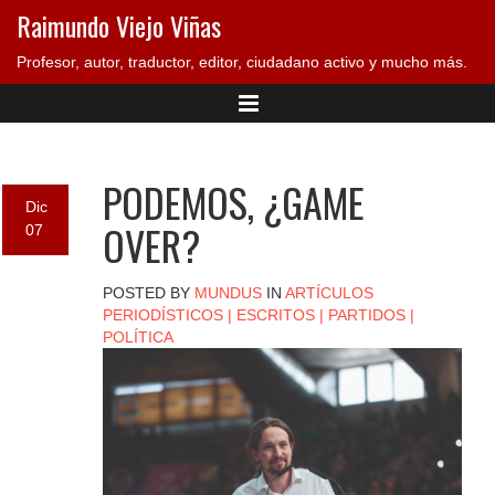
Raimundo Viejo Viñas
Profesor, autor, traductor, editor, ciudadano activo y mucho más.
PODEMOS, ¿GAME
Dic
OVER?
07
POSTED BY
MUNDUS
IN
ARTÍCULOS
PERIODÍSTICOS
|
ESCRITOS
|
PARTIDOS
|
POLÍTICA