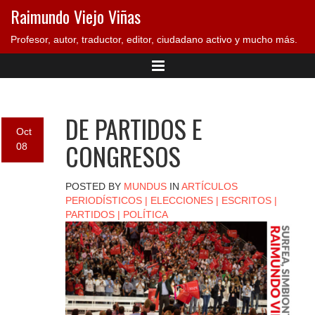
Raimundo Viejo Viñas
Profesor, autor, traductor, editor, ciudadano activo y mucho más.
DE PARTIDOS E
Oct
CONGRESOS
08
POSTED BY
MUNDUS
IN
ARTÍCULOS
PERIODÍSTICOS
|
ELECCIONES
|
ESCRITOS
|
PARTIDOS
|
POLÍTICA