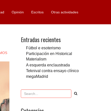
dad
Opinión
Escritos
Otras actividades
Entradas recientes
Fútbol e esoterismo
SMOS
Participación en Historical
Materialism
A esquerda enclaustrada
Teknival contra ensayo clínico
megaMadrid
Categorías