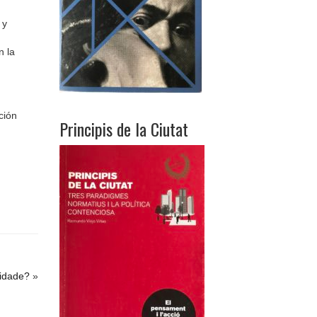
 y
n la
ción
Principis de la Ciutat
lidade?
»