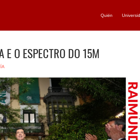
Quién
Universi
A E O ESPECTRO DO 15M
ÍA