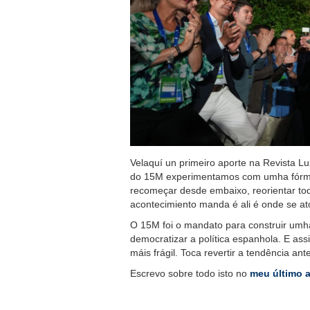
Velaquí un primeiro aporte na Revista Lu
do 15M experimentamos com umha fórmul
recomeçar desde embaixo, reorientar todo
acontecimiento manda é ali é onde se at
O 15M foi o mandato para construir umh
democratizar a política espanhola. E as
máis frágil. Toca revertir a tendência an
Escrevo sobre todo isto no
meu último a