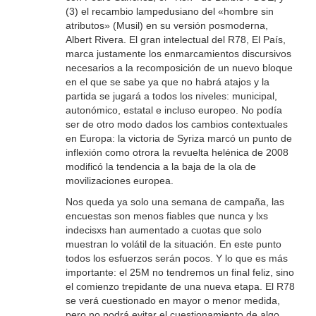
(3) el recambio lampedusiano del «hombre sin
atributos» (Musil) en su versión posmoderna,
Albert Rivera. El gran intelectual del R78, El País,
marca justamente los enmarcamientos discursivos
necesarios a la recomposición de un nuevo bloque
en el que se sabe ya que no habrá atajos y la
partida se jugará a todos los niveles: municipal,
autonómico, estatal e incluso europeo. No podía
ser de otro modo dados los cambios contextuales
en Europa: la victoria de Syriza marcó un punto de
inflexión como otrora la revuelta helénica de 2008
modificó la tendencia a la baja de la ola de
movilizaciones europea.
Nos queda ya solo una semana de campaña, las
encuestas son menos fiables que nunca y lxs
indecisxs han aumentado a cuotas que solo
muestran lo volátil de la situación. En este punto
todos los esfuerzos serán pocos. Y lo que es más
importante: el 25M no tendremos un final feliz, sino
el comienzo trepidante de una nueva etapa. El R78
se verá cuestionado en mayor o menor medida,
pero no podrá evitar el cuestionamiento de algo