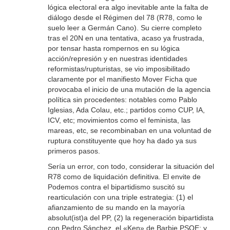
lógica electoral era algo inevitable ante la falta de
diálogo desde el Régimen del 78 (R78, como le
suelo leer a Germán Cano). Su cierre completo
tras el 20N en una tentativa, acaso ya frustrada,
por tensar hasta rompernos en su lógica
acción/represión y en nuestras identidades
reformistas/rupturistas, se vio imposibilitado
claramente por el manifiesto Mover Ficha que
provocaba el inicio de una mutación de la agencia
política sin procedentes: notables como Pablo
Iglesias, Ada Colau, etc.; partidos como CUP, IA,
ICV, etc; movimientos como el feminista, las
mareas, etc, se recombinaban en una voluntad de
ruptura constituyente que hoy ha dado ya sus
primeros pasos.
Sería un error, con todo, considerar la situación del
R78 como de liquidación definitiva. El envite de
Podemos contra el bipartidismo suscitó su
rearticulación con una triple estrategia: (1) el
afianzamiento de su mando en la mayoría
absolut(ist)a del PP, (2) la regeneración bipartidista
con Pedro Sánchez, el «Ken» de Barbie PSOE; y