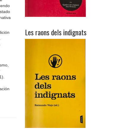
siendo
estado
nativa
Les raons dels indignats
ición
a
s
ismo,
r
1).
ación