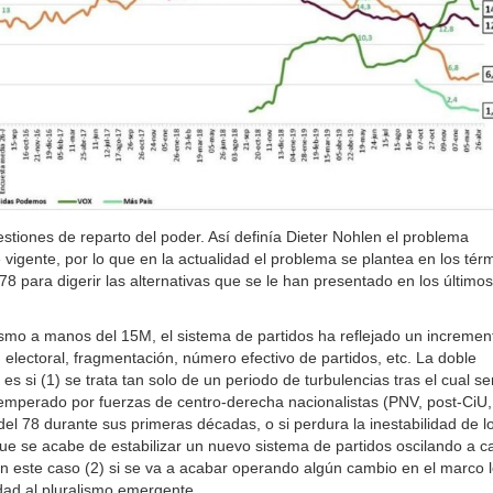
estiones de reparto del poder. Así definía Dieter Nohlen el problema
 vigente, por lo que en la actualidad el problema se plantea en los tér
8 para digerir las alternativas que se le han presentado en los últimos
idismo a manos del 15M, el sistema de partidos ha reflejado un incremen
ad electoral, fragmentación, número efectivo de partidos, etc. La doble
s si (1) se trata tan solo de un periodo de turbulencias tras el cual se
a atemperado por fuerzas de centro-derecha nacionalistas (PNV, post-CiU, 
el 78 durante sus primeras décadas, o si perdura la inestabilidad de l
que se acabe de estabilizar un nuevo sistema de partidos oscilando a c
 en este caso (2) si se va a acabar operando algún cambio en el marco 
idad al pluralismo emergente.