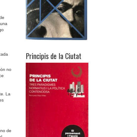
 de
 una
go
Principis de la Ciutat
izada
ión no
ce
te. La
es
ino de
al