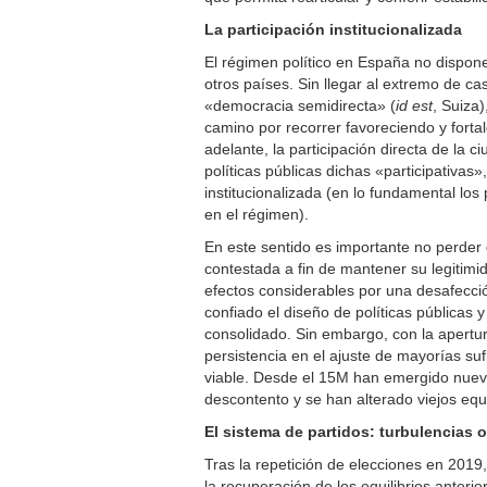
La participación institucionalizada
El régimen político en España no dispone
otros países. Sin llegar al extremo de c
«democracia semidirecta» (
id est
, Suiza)
camino por recorrer favoreciendo y forta
adelante, la participación directa de la 
políticas públicas dichas «participativas
institucionalizada (en lo fundamental los 
en el régimen).
En este sentido es importante no perder 
contestada a fin de mantener su legitimid
efectos considerables por una desafecci
confiado el diseño de políticas públicas
consolidado. Sin embargo, con la apertura
persistencia en el ajuste de mayorías su
viable. Desde el 15M han emergido nuevos
descontento y se han alterado viejos equi
El sistema de partidos: turbulencias 
Tras la repetición de elecciones en 2019
la recuperación de los equilibrios anterio