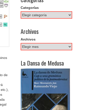
Categorías
Archivos
Archivos
minos
La Dansa de Medusa
to de
rá
etc.),
os
ada
legal