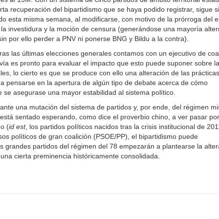
rta recuperación del bipartidismo que se haya podido registrar, sigue 
do esta misma semana, al modificarse, con motivo de la prórroga del 
e la investidura y la moción de censura (generándose una mayoría alter
n por ello perder a PNV ni ponerse BNG y Bildu a la contra).
tras las últimas elecciones generales contamos con un ejecutivo de coal
avía es pronto para evaluar el impacto que esto puede suponer sobre l
les, lo cierto es que se produce con ello una alteración de las práctica
r a pensarse en la apertura de algún tipo de debate acerca de cómo
ue se asegurase una mayor estabilidad al sistema político.
 ante una mutación del sistema de partidos y, por ende, del régimen m
olo está sentado esperando, como dice el proverbio chino, a ver pasar po
o (
id est
, los partidos políticos nacidos tras la crisis institucional de 201
os políticos de gran coalición (PSOE/PP), el bipartidismo puede
os grandes partidos del régimen del 78 empezarán a plantearse la alter
r una cierta preminencia históricamente consolidada.