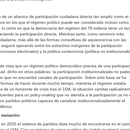
 de un abanico de participación ciudadana directa tan amplio como el
asos en los que el régimen político puede ser considerado incluso como
, lo cierto es que la democracia del régimen del 78 todavía tiene un lar
leciendo la participación directa. Mientras tanto, como veremos más
ciudadanía, más allá de las formas consultivas de aquiescencia con las
», seguirá operando entre los estrechos márgenes de la partiipación
procesos electorales) y la política contenciosa (política no institucional
de vista que un régimen político democrático precisa de una participac
ad. dicho en otras palabras: la participación institucionalizada no pade
ón que no encuentre canales de participación. Sobre esta base se ha
 y formas de hacer durante mucho tiempo, mientras el régimen estaba
 de un horizonte de crisis tras el 15M, la situación cambia radicalmen
ficientes para un
policy-making
que no atendía a la participación ya no 
 partidos políticos capaces de canalizar institucionalizadamente el
librios.
o mutación
, en 2020 el sistema de partidos dista mucho de encontrarse en el cam
res al 15M. Con un sistema de cinco partidos de ámbito territorial estat