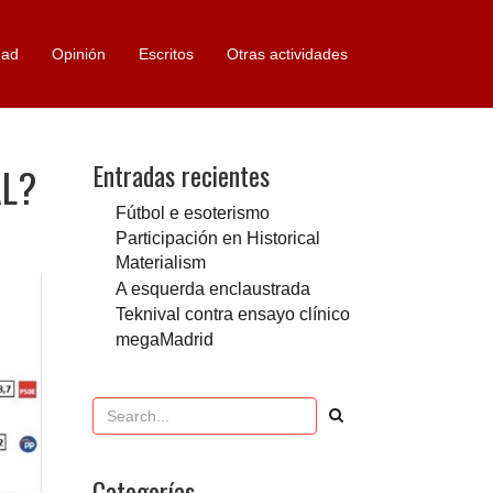
dad
Opinión
Escritos
Otras actividades
Entradas recientes
AL?
Fútbol e esoterismo
Participación en Historical
Materialism
A esquerda enclaustrada
Teknival contra ensayo clínico
megaMadrid
Categorías