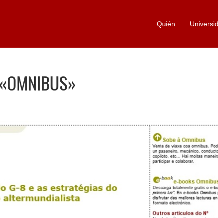
Quién
Universi
 «OMNIBUS»