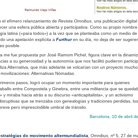
n el efímero relanzamiento de
Revista Omnibus
, una publicación digita
cer una esfera pública abierta y participativa. Como su propio nombre
ogía latina («para todos») a la vez que se planteaba como un medio de
do una apelación explícita a
Furthur
en su día, no deja de ser sugere
s posible.
ica me fue propuesta por José Ramom Pichel, figura clave en la dinami
cias a su generosidad y la autonomía que nos facilitó pudieron partici
aliza Alternativa, que más adelante se volcarían con un proyecto much
e movilizaciones: Alternativas Nómadas.
rimeros pasos, logró ocupar un momento importante para quienes
caballo entre Compostela y Ginebra, entre una militancia que se queda
» y miraba hacia atrás a su discurso «anticapitalista», y un activismo
isruptivas que se trenzaba con genealogías y tradiciones perdidas, lo
reve pero imprescindible umbral de tránsito.
Barcelona, 10 de abril d
estratégias do movimento altermundialista
,
Omnibus
, nº 5, 27 de m