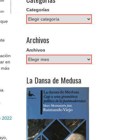
Categorías
l que
Archivos
nte
Archivos
zación
par en
o más
La Dansa de Medusa
ba
s
e 2022
ayo,