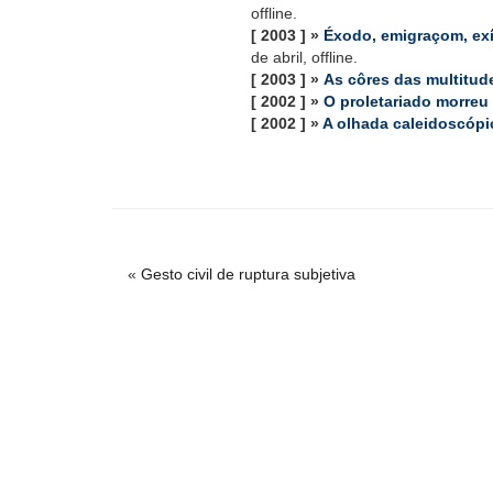
offline.
[ 2003 ] »
Éxodo, emigraçom, exíl
de abril, offline.
[ 2003 ] »
As côres das multitud
[ 2002 ] »
O proletariado morreu
[ 2002 ] »
A olhada caleidoscópi
«
Gesto civil de ruptura subjetiva