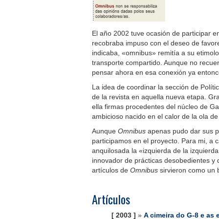
El año 2002 tuve ocasión de participar e
recobraba impuso con el deseo de favore
indicaba, «omnibus» remitía a su etimol
transporte compartido. Aunque no recuer
pensar ahora en esa conexión ya entonce
La idea de coordinar la sección de Polít
de la revista en aquella nueva etapa. Gra
ella firmas procedentes del núcleo de G
ambicioso nacido en el calor de la ola d
Aunque
Omnibus
apenas pudo dar sus p
participamos en el proyecto. Para mi, a 
anquilosada la «izquierda de la izquierda
innovador de prácticas desobedientes y d
artículos de
Omnibus
sirvieron como un b
Artículos
[ 2003 ]
»
A cimeira do G-8 e as 