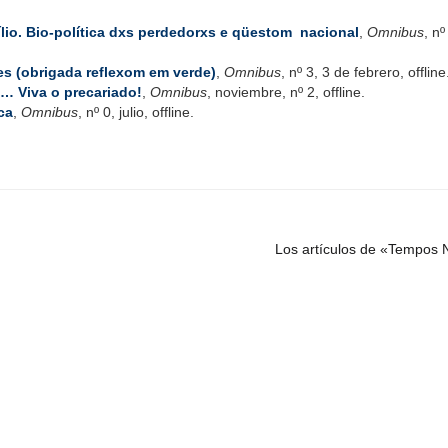
io. Bio-política dxs perdedorxs e qüestom nacional
,
Omnibus
, nº
es (obrigada reflexom em verde)
,
Omnibus
, nº 3, 3 de febrero, offline
 … Viva o precariado!
,
Omnibus
, noviembre, nº 2, offline.
ca
,
Omnibus
, nº 0, julio, offline.
Los artículos de «Tempos 