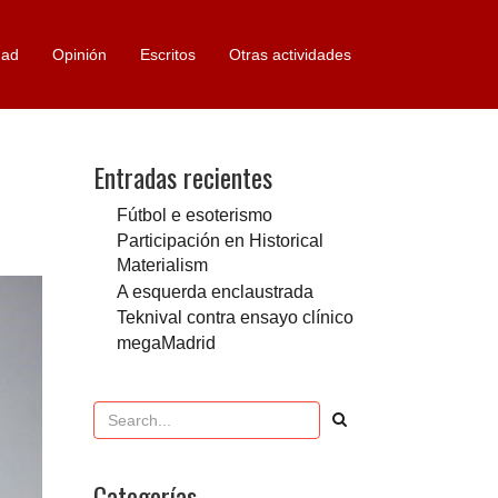
dad
Opinión
Escritos
Otras actividades
Entradas recientes
Fútbol e esoterismo
Participación en Historical
Materialism
A esquerda enclaustrada
Teknival contra ensayo clínico
megaMadrid
Categorías