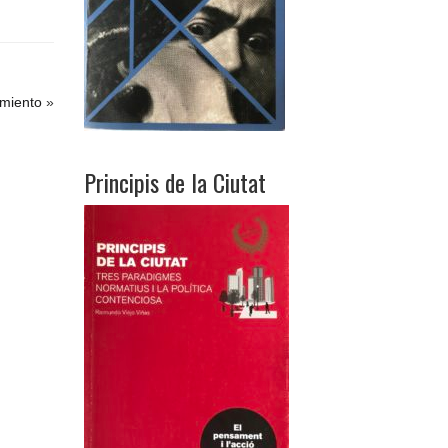
imiento
»
Principis de la Ciutat