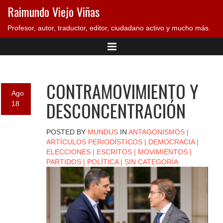
Raimundo Viejo Viñas
Profesor, autor, traductor, editor, ciudadano activo y mucho más.
CONTRAMOVIMIENTO Y
Ago
DESCONCENTRACIÓN
18
POSTED BY
MUNDUS
IN
ANTAGONISMOS
|
ARTÍCULOS PERIODÍSTICOS
|
DEMOCRACIA
|
ELECCIONES
|
ESCRITOS
|
MOVIMIENTOS
|
PARTIDOS
|
POLÍTICA
|
SIN CATEGORÍA