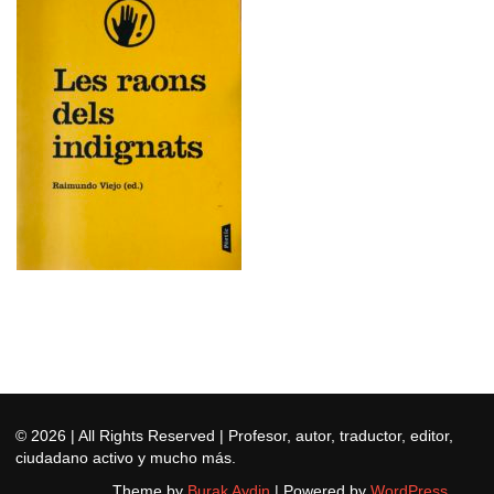
© 2026
| All Rights Reserved | Profesor, autor, traductor, editor,
ciudadano activo y mucho más.
Theme by
Burak Aydin
|
Powered by
WordPress