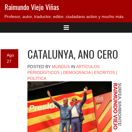
Raimundo Viejo Viñas
Profesor, autor, traductor, editor, ciudadano activo y mucho más.
CATALUNYA, ANO CERO
Ago
27
POSTED BY
MUNDUS
IN
ARTÍCULOS
PERIODÍSTICOS
|
DEMOCRACIA
|
ESCRITOS
|
POLÍTICA