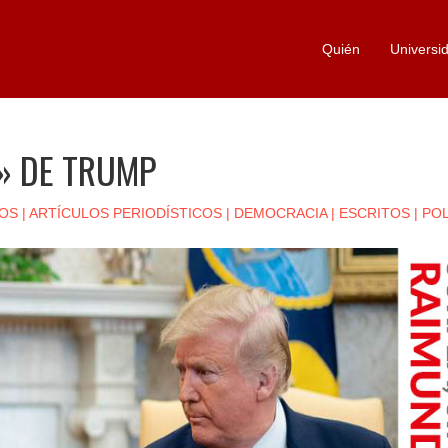
Quién
Universi
A» DE TRUMP
OS
|
ARTÍCULOS PERIODÍSTICOS
|
DEMOCRACIA
|
ESCRITOS
|
POL