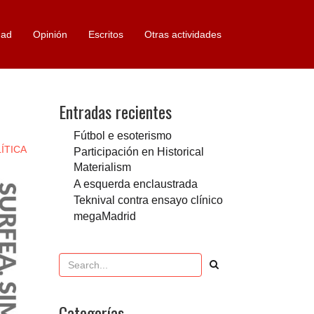
dad
Opinión
Escritos
Otras actividades
Entradas recientes
Fútbol e esoterismo
ÍTICA
Participación en Historical
Materialism
A esquerda enclaustrada
Teknival contra ensayo clínico
megaMadrid
Categorías