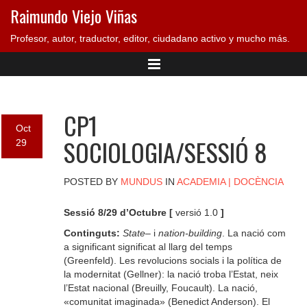
Raimundo Viejo Viñas
Profesor, autor, traductor, editor, ciudadano activo y mucho más.
CP1
Oct
SOCIOLOGIA/SESSIÓ 8
29
POSTED BY
MUNDUS
IN
ACADEMIA
|
DOCÈNCIA
Sessió 8/29 d’Octubre [
versió 1.0
]
Continguts:
State
– i
nation-building
. La nació com
a significant significat al llarg del temps
(Greenfeld). Les revolucions socials i la política de
la modernitat (Gellner): la nació troba l’Estat, neix
l’Estat nacional (Breuilly, Foucault). La nació,
«comunitat imaginada» (Benedict Anderson). El