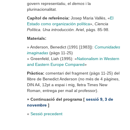
govern representatiu, el
demos
i la
plurinacionalitat.
Capítol de referència:
Josep Maria Vallès, «
El
Estado como organización política
»,
Ciencia
Política. Una introducción
. Ariel, pàgs. 85-98.
Materials:
» Anderson, Benedict (1991 [1983]):
Comunidades
imaginadas
(pàgs 11-25)
» Greenfeld, Liah (1995): «
Nationalism in Western
and Eastern Europe Compared
»
Pràctica
:
comentari del fragment (pàgs 11-25) del
llibre de Benedict Anderson (no més de 4 pàgines,
DIN A4, 12pt a espai i mig, lletra Times New
Roman, entrega per mail al professor).
» Continuació del programa [
sessió 9, 3 de
novembre
]
«
Sessió precedent