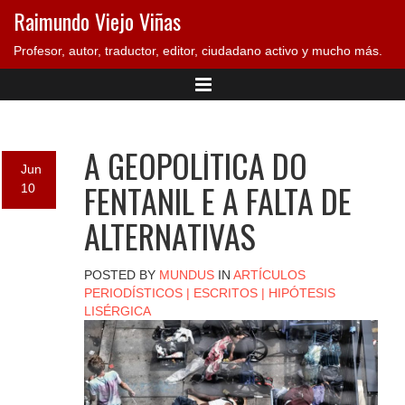
Raimundo Viejo Viñas
Profesor, autor, traductor, editor, ciudadano activo y mucho más.
A GEOPOLÍTICA DO
Jun
FENTANIL E A FALTA DE
10
ALTERNATIVAS
POSTED BY
MUNDUS
IN
ARTÍCULOS
PERIODÍSTICOS
|
ESCRITOS
|
HIPÓTESIS
LISÉRGICA