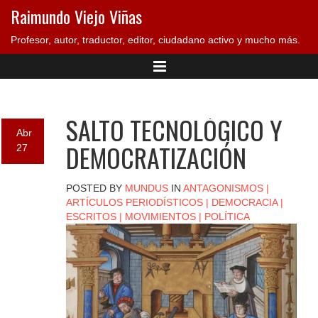
Raimundo Viejo Viñas
Profesor, autor, traductor, editor, ciudadano activo y mucho más.
SALTO TECNOLÓGICO Y
Abr
DEMOCRATIZACIÓN
27
POSTED BY
MUNDUS
IN
ANTAGONISMOS
|
ARTÍCULOS PERIODÍSTICOS
|
DEMOCRACIA
|
ESCRITOS
|
MOVIMIENTOS
|
POLÍTICA