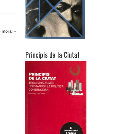
o moral
»
Principis de la Ciutat