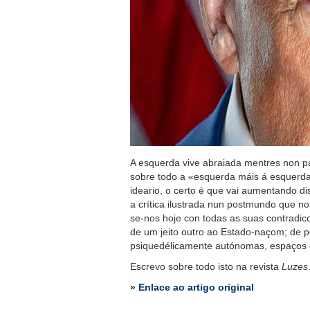
A esquerda vive abraiada mentres non pa
sobre todo a «esquerda máis á esquerda»,
ideario, o certo é que vai aumentando di
a crítica ilustrada nun postmundo que non
se-nos hoje con todas as suas contradic
de um jeito outro ao Estado-naçom; de p
psiquedélicamente autónomas, espaços 
Escrevo sobre todo isto na revista
Luzes
»
Enlace ao artigo original