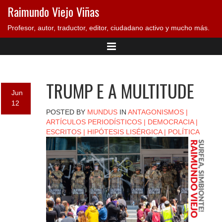
Raimundo Viejo Viñas
Profesor, autor, traductor, editor, ciudadano activo y mucho más.
TRUMP E A MULTITUDE
Jun
12
POSTED BY
MUNDUS
IN
ANTAGONISMOS
|
ARTÍCULOS PERIODÍSTICOS
|
DEMOCRACIA
|
ESCRITOS
|
HIPÓTESIS LISÉRGICA
|
POLÍTICA