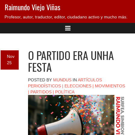
Raimundo Viejo Viñas
Profesor, autor, traductor, editor, ciudadano activo y mucho más.
O PARTIDO ERA UNHA
Nov
FESTA
25
POSTED BY
MUNDUS
IN
ARTÍCULOS
PERIODÍSTICOS
|
ELECCIONES
|
MOVIMIENTOS
|
PARTIDOS
|
POLÍTICA