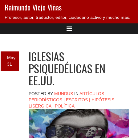
Raimundo Viejo Viñas
Profesor, autor, traductor, editor, ciudadano activo y mucho más.
IGLESIAS
May
PSIQUEDÉLICAS EN
31
EE.UU.
POSTED BY
MUNDUS
IN
ARTÍCULOS
PERIODÍSTICOS
|
ESCRITOS
|
HIPÓTESIS
LISÉRGICA
|
POLÍTICA