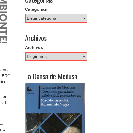
Categorías
Archivos
Archivos
nom é
La Dansa de Medusa
ue ERC
ico,
o, em
s. E
a,
es…