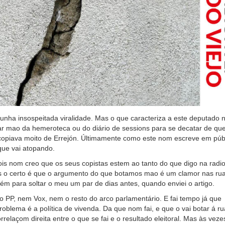
unha insospeitada viralidade. Mas o que caracteriza a este deputado 
tar mao da hemeroteca ou do diário de sessions para se decatar de q
copiava moito de Errejón. Últimamente como este nom escreve em públ
ue vai atopando.
is nom creo que os seus copistas estem ao tanto do que digo na radi
s o certo é que o argumento do que botamos mao é um clamor nas rua
 para soltar o meu um par de dias antes, quando enviei o artigo.
 PP, nem Vox, nem o resto do arco parlamentário. E fai tempo já que
roblema é a política de vivenda. Da que nom fai, e que o vai botar á ru
elaçom direita entre o que se fai e o resultado eleitoral. Mas às vez