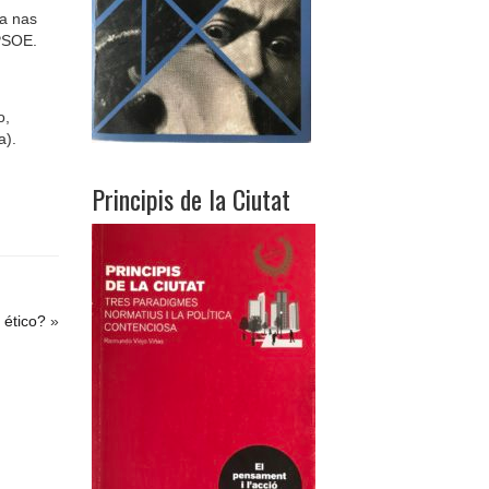
ga nas
 PSOE.
o,
a).
Principis de la Ciutat
 ético?
»