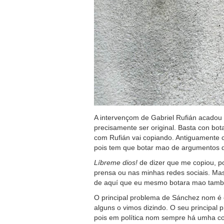
A intervençom de Gabriel Rufián acadou 
precisamente ser original. Basta con bo
com Rufián vai copiando. Antiguamente 
pois tem que botar mao de argumentos q
Líbreme dios!
de dizer que me copiou, po
prensa ou nas minhas redes sociais. Ma
de aquí que eu mesmo botara mao também
O principal problema de Sánchez nom é o
alguns o vimos dizindo. O seu principal p
pois em política nom sempre há umha corr