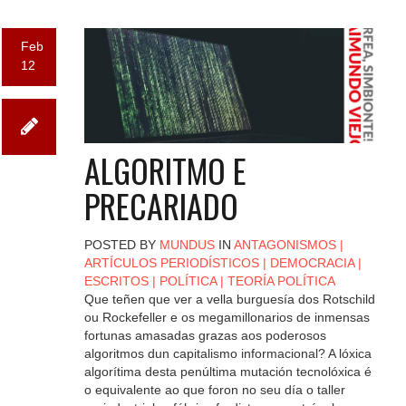
Feb
12
ALGORITMO E
PRECARIADO
POSTED BY
MUNDUS
IN
ANTAGONISMOS
|
ARTÍCULOS PERIODÍSTICOS
|
DEMOCRACIA
|
ESCRITOS
|
POLÍTICA
|
TEORÍA POLÍTICA
Que teñen que ver a vella burguesía dos Rotschild
ou Rockefeller e os megamillonarios de inmensas
fortunas amasadas grazas aos poderosos
algoritmos dun capitalismo informacional? A lóxica
algorítima desta penúltima mutación tecnolóxica é
o equivalente ao que foron no seu día o taller