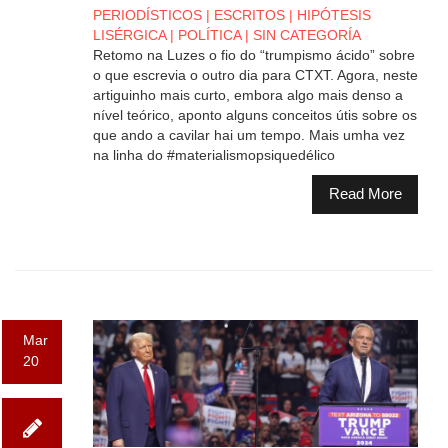
PERIODÍSTICOS
|
ESCRITOS
|
HIPÓTESIS
LISÉRGICA
|
POLÍTICA
|
SIN CATEGORÍA
Retomo na Luzes o fio do “trumpismo ácido” sobre
o que escrevia o outro dia para CTXT. Agora, neste
artiguinho mais curto, embora algo mais denso a
nível teórico, aponto alguns conceitos útis sobre os
que ando a cavilar hai um tempo. Mais umha vez
na linha do #materialismopsiquedélico
Read More
Mar
20