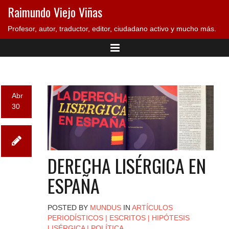
Raimundo Viejo Viñas
Profesor, autor, traductor, editor, ciudadano activo y mucho más.
Abr
30
DERECHA LISÉRGICA EN
ESPAÑA
POSTED BY
MUNDUS
IN
ARTÍCULOS
PERIODÍSTICOS
|
ESCRITOS
|
HIPÓTESIS
LISÉRGICA
|
POLÍTICA