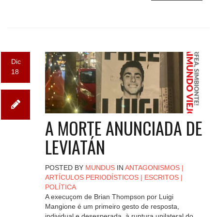
Dic
18
A MORTE ANUNCIADA DE
LEVIATÁN
POSTED BY
MUNDUS
IN
ANTAGONISMOS
|
ARTÍCULOS PERIODÍSTICOS
|
ESCRITOS
|
POLÍTICA
A execuçom de Brian Thompson por Luigi
Mangione é um primeiro gesto de resposta,
individual e desesperada, à ruptura unilateral do