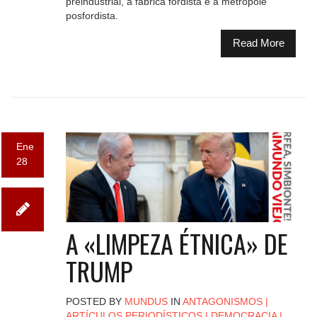
preindustrial, a fábrica fordista e a metrópole
posfordista.
Read More
Ene
28
A «LIMPEZA ÉTNICA» DE
TRUMP
POSTED BY
MUNDUS
IN
ANTAGONISMOS
|
ARTÍCULOS PERIODÍSTICOS
|
DEMOCRACIA
|