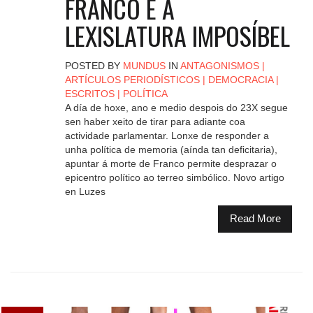
FRANCO E A
LEXISLATURA IMPOSÍBEL
POSTED BY
MUNDUS
IN
ANTAGONISMOS
|
ARTÍCULOS PERIODÍSTICOS
|
DEMOCRACIA
|
ESCRITOS
|
POLÍTICA
A día de hoxe, ano e medio despois do 23X segue
sen haber xeito de tirar para adiante coa
actividade parlamentar. Lonxe de responder a
unha política de memoria (aínda tan deficitaria),
apuntar á morte de Franco permite desprazar o
epicentro político ao terreo simbólico. Novo artigo
en Luzes
Read More