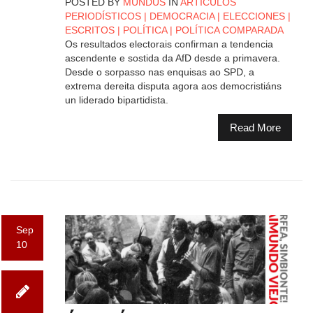
POSTED BY
MUNDUS
IN
ARTÍCULOS
PERIODÍSTICOS
|
DEMOCRACIA
|
ELECCIONES
|
ESCRITOS
|
POLÍTICA
|
POLÍTICA COMPARADA
Os resultados electorais confirman a tendencia
ascendente e sostida da AfD desde a primavera.
Desde o sorpasso nas enquisas ao SPD, a
extrema dereita disputa agora aos democristiáns
un liderado bipartidista.
Read More
Sep
10