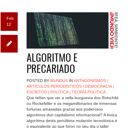
Feb
12
ALGORITMO E
PRECARIADO
POSTED BY
MUNDUS
IN
ANTAGONISMOS
|
ARTÍCULOS PERIODÍSTICOS
|
DEMOCRACIA
|
ESCRITOS
|
POLÍTICA
|
TEORÍA POLÍTICA
Que teñen que ver a vella burguesía dos Rotschild
ou Rockefeller e os megamillonarios de inmensas
fortunas amasadas grazas aos poderosos
algoritmos dun capitalismo informacional? A lóxica
algorítima desta penúltima mutación tecnolóxica é
o equivalente ao que foron no seu día o taller