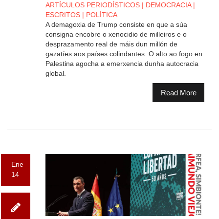
ARTÍCULOS PERIODÍSTICOS
|
DEMOCRACIA
|
ESCRITOS
|
POLÍTICA
A demagoxia de Trump consiste en que a súa
consigna encobre o xenocidio de milleiros e o
desprazamento real de máis dun millón de
gazatíes aos países colindantes. O alto ao fogo en
Palestina agocha a emerxencia dunha autocracia
global.
Read More
Ene
14