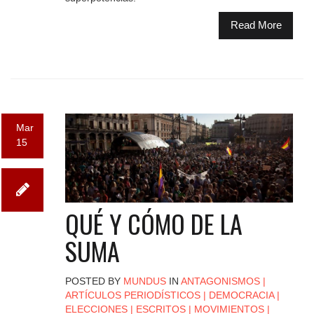
Read More
Mar
15
QUÉ Y CÓMO DE LA
SUMA
POSTED BY
MUNDUS
IN
ANTAGONISMOS
|
ARTÍCULOS PERIODÍSTICOS
|
DEMOCRACIA
|
ELECCIONES
|
ESCRITOS
|
MOVIMIENTOS
|